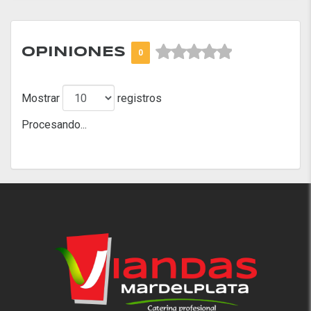



OPINIONES
0
Mostrar
registros
Procesando...