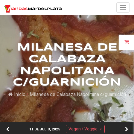
Togg
navig
MILANESA DE
CALABAZA
NAPOLITANA
C/GUARNICIÓN
Inicio
Milanesa de Calabaza Napolitana c/guarnición
Vegan / Veggie
11 DE JULIO, 2025