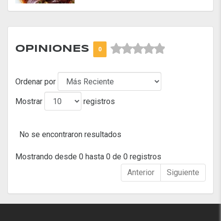



OPINIONES
0
Ordenar por
Mostrar
registros
No se encontraron resultados
Mostrando desde 0 hasta 0 de 0 registros
Anterior
Siguiente