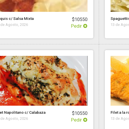
quis c/ Salsa Mixta
Spaguetti
$10550
 de Agosto, 2026
13 de Agos
Pedir
let Napolitano c/ Calabaza
Filet a la
$10550
 de Agosto, 2026
13 de Agos
Pedir