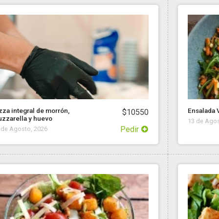
zza integral de morrón,
Ensalada 
$10550
zzarella y huevo
13 de Agos
Pedir
 de Agosto, 2026