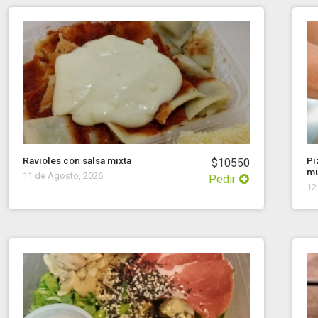
Ravioles con salsa mixta
Pi
$10550
mu
11 de Agosto, 2026
Pedir
12