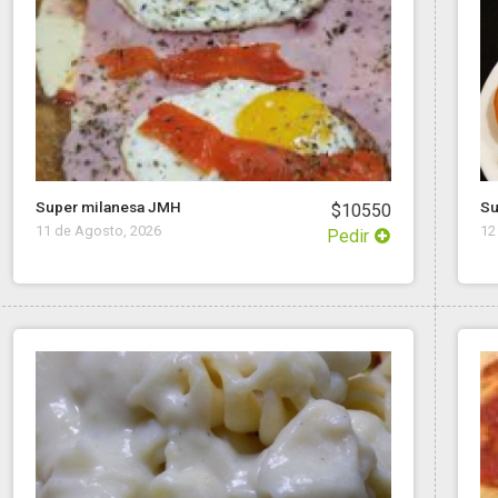
Super milanesa JMH
Su
$10550
11 de Agosto, 2026
12
Pedir