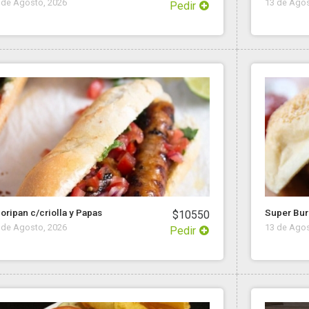
 de Agosto, 2026
13 de Agos
Pedir
oripan c/criolla y Papas
Super Bur
$10550
 de Agosto, 2026
13 de Agos
Pedir