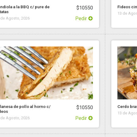
ndiola a la BBQ c/ pure de
Fideos ci
$10550
tatas
13 de Agos
Pedir
 de Agosto, 2026
lanesa de pollo al horno c/
Cerdo bra
$10550
deos
13 de Agos
Pedir
 de Agosto, 2026