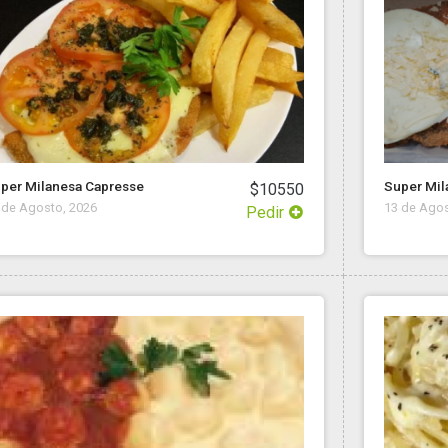
per Milanesa Capresse
Super Mil
$10550
 de Agosto, 2026
13 de Agos
Pedir