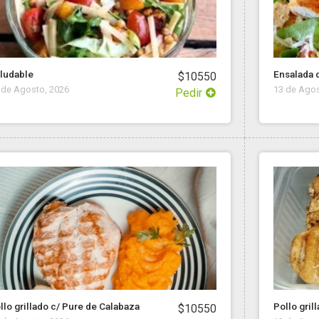
ludable
Ensalada 
$10550
 de Agosto, 2026
13 de Agos
Pedir
llo grillado c/ Pure de Calabaza
Pollo gril
$10550