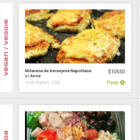
Vegan / Veggie
Milanesa de berenjena Napolitana
$10550
c/ Arroz
Pedir
10 de Agosto, 2026