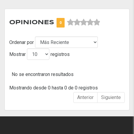



OPINIONES
0
Ordenar por
Mostrar
registros
No se encontraron resultados
Mostrando desde 0 hasta 0 de 0 registros
Anterior
Siguiente