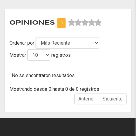



OPINIONES
0
Ordenar por
Mostrar
registros
No se encontraron resultados
Mostrando desde 0 hasta 0 de 0 registros
Anterior
Siguiente