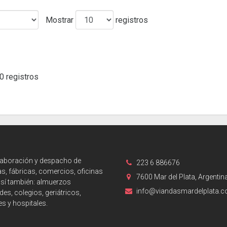
Mostrar
registros
0 registros
laboración y despacho de
223 6 886676
s, fábricas, comercios, oficinas
7600 Mar del Plata, Argentin
así también: almuerzos
info@viandasmardelplata.
des, colegios, geriátricos,
es y hospitales.