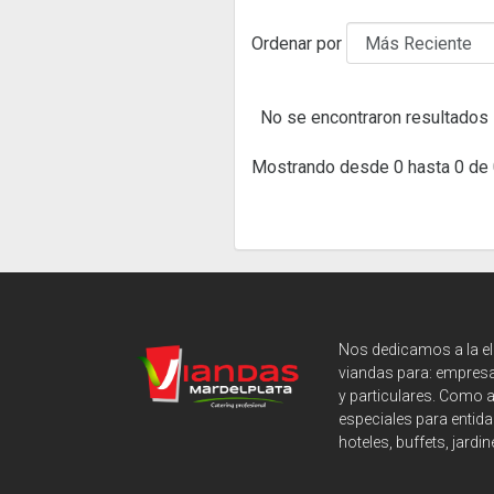
Ordenar por
No se encontraron resultados
Mostrando desde 0 hasta 0 de 
Nos dedicamos a la e
viandas para: empresa
y particulares. Como 
especiales para entida
hoteles, buffets, jardin