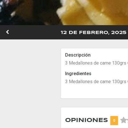
12 DE FEBRERO, 2025
Descripción
3 Medallones de carne 130grs
Ingredientes
3 Medallones de carne 130grs



OPINIONES
0