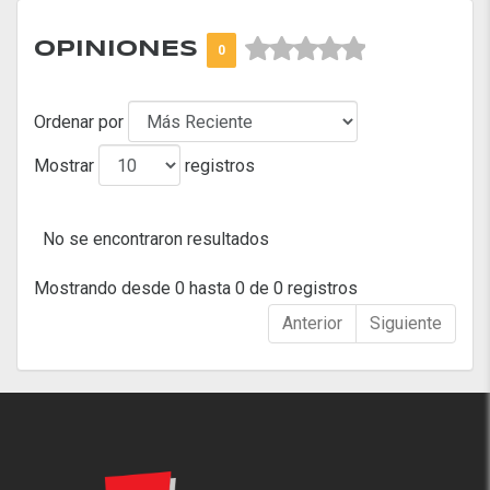



OPINIONES
0
Ordenar por
Mostrar
registros
No se encontraron resultados
Mostrando desde 0 hasta 0 de 0 registros
Anterior
Siguiente