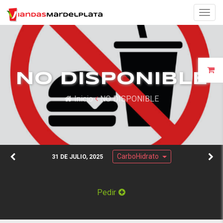
Togg
navig
NO DISPONIBLE
Inicio
NO DISPONIBLE
CarboHidrato
31 DE JULIO, 2025
Pedir