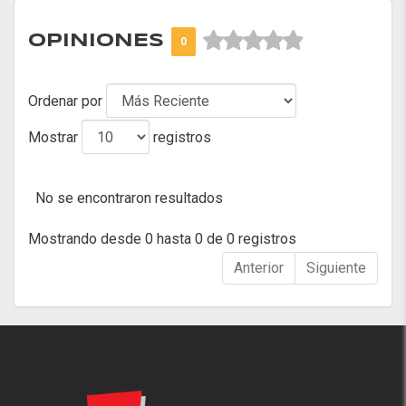



OPINIONES
0
Ordenar por
Mostrar
registros
No se encontraron resultados
Mostrando desde 0 hasta 0 de 0 registros
Anterior
Siguiente