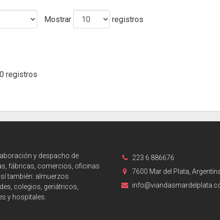
Mostrar
registros
0 registros
laboración y despacho de
223 6 886676
s, fábricas, comercios, oficinas
7600 Mar del Plata, Argentin
así también: almuerzos
info@viandasmardelplata.
des, colegios, geriátricos,
es y hospitales.