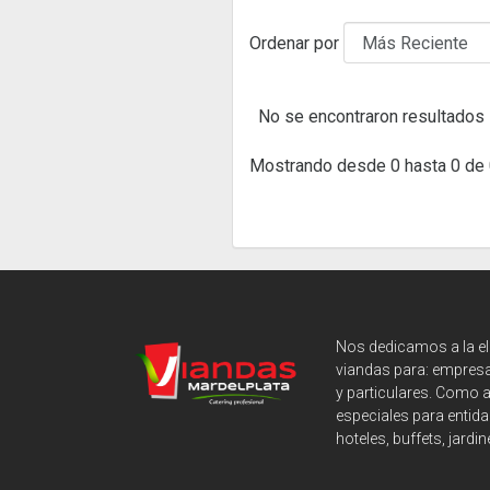
Ordenar por
No se encontraron resultados
Mostrando desde 0 hasta 0 de 
Nos dedicamos a la e
viandas para: empresa
y particulares. Como 
especiales para entida
hoteles, buffets, jardin