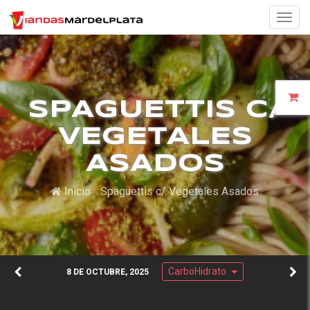
Togg
navig
SPAGUETTIS C/
VEGETALES
ASADOS
Inicio
Spaguettis c/ Vegetales Asados
CarboHidrato
8 DE OCTUBRE, 2025