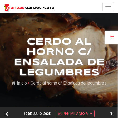
Togg
navig
CERDO AL
HORNO C/
ENSALADA DE
LEGUMBRES
Inicio
Cerdo al horno c/ Ensalada de legumbres
SUPER MILANESA
10 DE JULIO, 2025