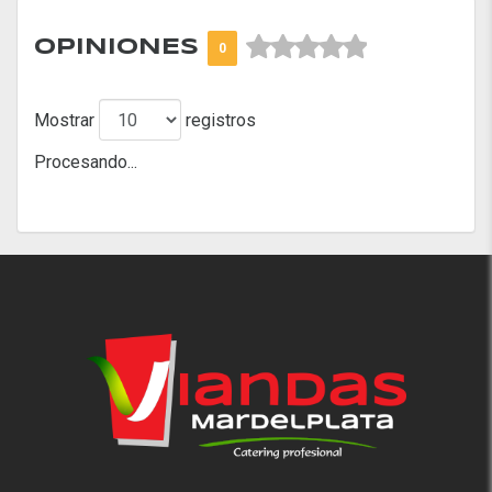



OPINIONES
0
Mostrar
registros
Procesando...