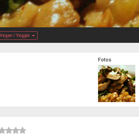
Vegan / Veggie
Fotos


