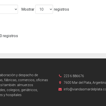
Mostrar
registros
0 registros
laboración y despacho de
223 6 886676
s, fábricas, comercios, oficinas
7600 Mar del Plata, Argentin
así también: almuerzos
info@viandasmardelplata.
des, colegios, geriátricos,
es y hospitales.