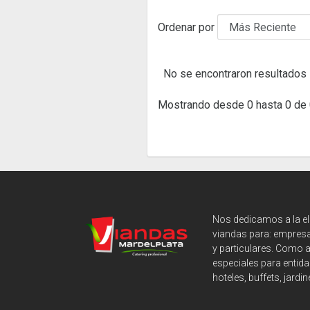
Ordenar por
No se encontraron resultados
Mostrando desde 0 hasta 0 de 
Nos dedicamos a la e
viandas para: empresa
y particulares. Como 
especiales para entida
hoteles, buffets, jardin