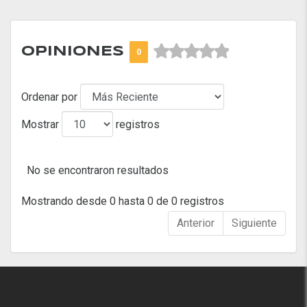



OPINIONES
0
Ordenar por
Mostrar
registros
No se encontraron resultados
Mostrando desde 0 hasta 0 de 0 registros
Anterior
Siguiente