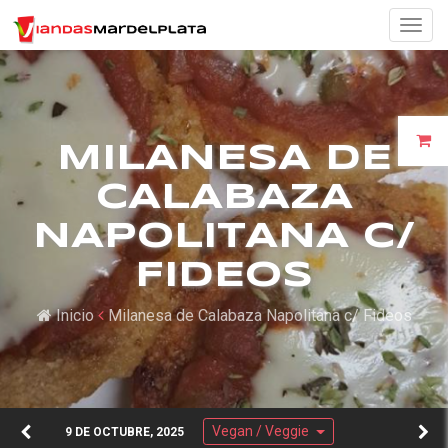
Togg
navig
MILANESA DE
CALABAZA
NAPOLITANA C/
FIDEOS
Inicio
Milanesa de Calabaza Napolitana c/ Fideos
Vegan / Veggie
9 DE OCTUBRE, 2025