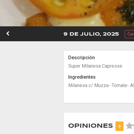
Car
9 DE JULIO, 2025
Descripción
Super Milanesa Capresse
Ingredientes
Milanesa c/ Muzza- Tomate- Al



OPINIONES
0