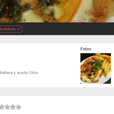
boHidrato
Fotos
bahaca y aceite Oliva


