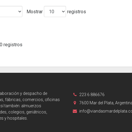
Mostrar
registros
0 registros
laboración y despacho de
223 6 886676
s, fábricas, comercios, oficinas
7600 Mar del Plata, Argentin
así también: almuerzos
info@viandasmardelplata.
des, colegios, geriátricos,
es y hospitales.