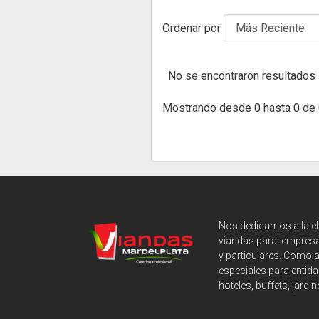
Ordenar por
No se encontraron resultados
Mostrando desde 0 hasta 0 de 
Nos dedicamos a la e
viandas para: empresa
y particulares. Como 
especiales para entida
hoteles, buffets, jardin