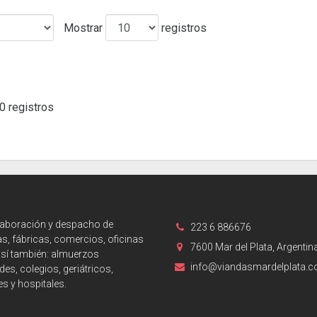
Mostrar
registros
0 registros
laboración y despacho de
223 6 886676
s, fábricas, comercios, oficinas
7600 Mar del Plata, Argentin
así también: almuerzos
info@viandasmardelplata.
des, colegios, geriátricos,
es y hospitales.