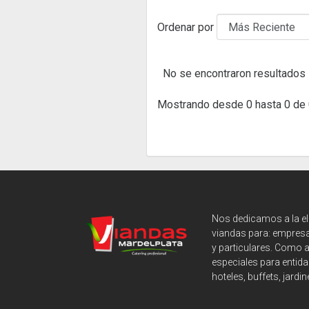
Ordenar por
No se encontraron resultados
Mostrando desde 0 hasta 0 de 
Nos dedicamos a la e
viandas para: empresa
y particulares. Como 
especiales para entida
hoteles, buffets, jardin