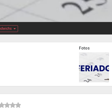
ndwichs
Fotos


