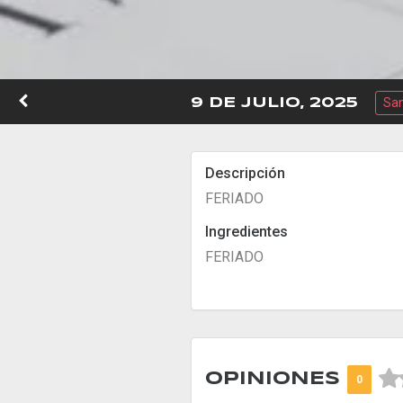
Sa
9 DE JULIO, 2025
Descripción
FERIADO
Ingredientes
FERIADO



OPINIONES
0