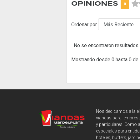



OPINIONES
0
Ordenar por
No se encontraron resultados
Mostrando desde 0 hasta 0 de 
Nos dedicamos a la e
viandas para: empresa
y particulares. Como 
especiales para entida
hoteles, buffets, jardin