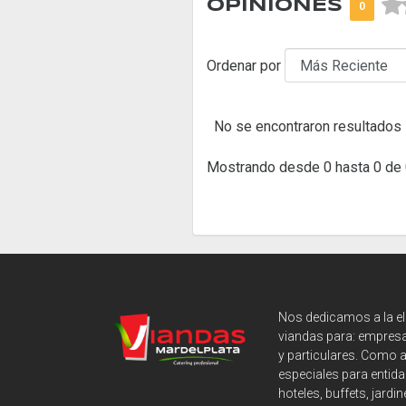



OPINIONES
0
Ordenar por
No se encontraron resultados
Mostrando desde 0 hasta 0 de 
Nos dedicamos a la e
viandas para: empresa
y particulares. Como 
especiales para entida
hoteles, buffets, jardin